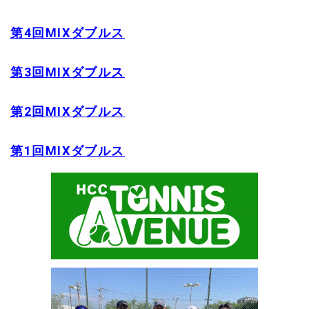
第4回MIXダブルス
第3回MIXダブルス
第2回MIXダブルス
第1回MIXダブルス