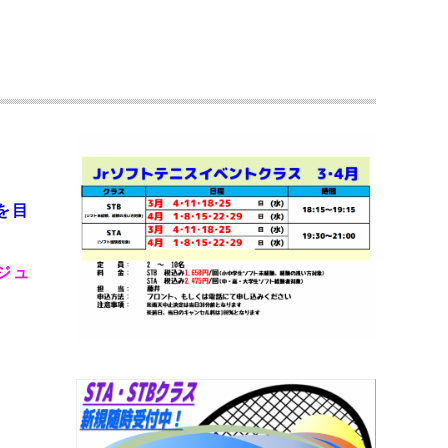
利を目
いジュ