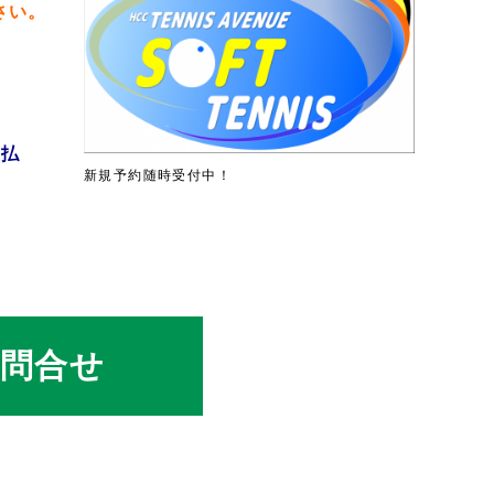
さい。
先払
新規予約随時受付中！
お問合せ