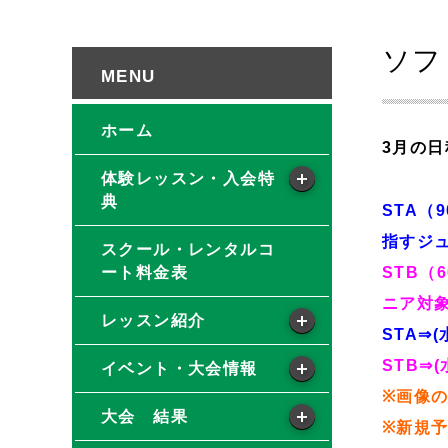
ソフ
ホーム
3月の
体験レッスン・入会特
典
STA（
指すジ
スクール・レンタルコ
ート料金表
STB（
ニア対
レッスン紹介
STA⇒(
STB⇒(
イベント・大会情報
※画像
大会 結果
※新規